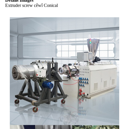
Details Images
Extruder screw cêwî Conical