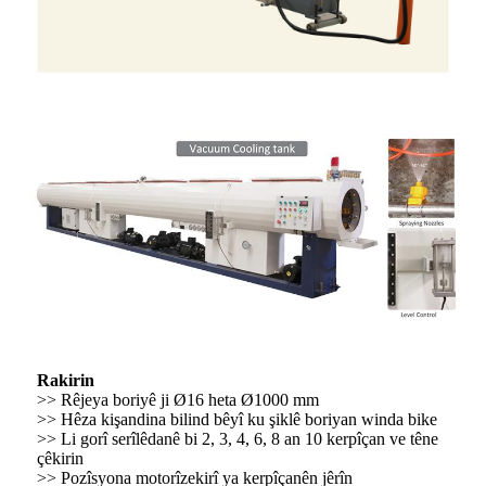
Rakirin
>> Rêjeya boriyê ji Ø16 heta Ø1000 mm
>> Hêza kişandina bilind bêyî ku şiklê boriyan winda bike
>> Li gorî serîlêdanê bi 2, 3, 4, 6, 8 an 10 kerpîçan ve têne
çêkirin
>> Pozîsyona motorîzekirî ya kerpîçanên jêrîn