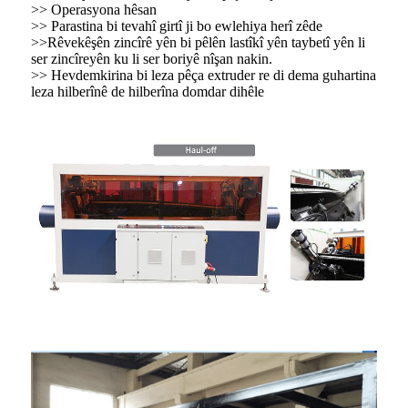
>> Operasyona hêsan
>> Parastina bi tevahî girtî ji bo ewlehiya herî zêde
>>Rêvekêşên zincîrê yên bi pêlên lastîkî yên taybetî yên li
ser zincîreyên ku li ser boriyê nîşan nakin.
>> Hevdemkirina bi leza pêça extruder re di dema guhartina
leza hilberînê de hilberîna domdar dihêle