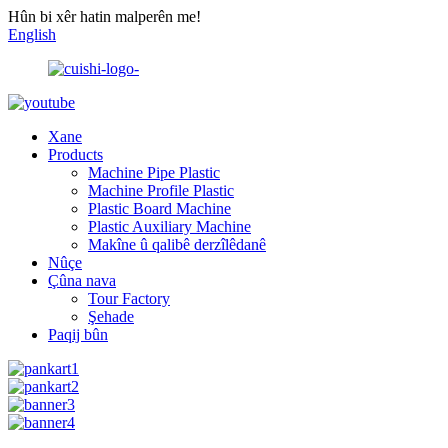
Hûn bi xêr hatin malperên me!
English
Xane
Products
Machine Pipe Plastic
Machine Profile Plastic
Plastic Board Machine
Plastic Auxiliary Machine
Makîne û qalibê derzîlêdanê
Nûçe
Çûna nava
Tour Factory
Şehade
Paqij bûn