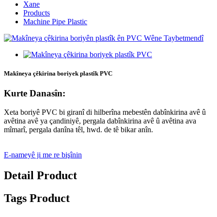
Xane
Products
Machine Pipe Plastic
Makîneya çêkirina boriyek plastîk PVC
Kurte Danasîn:
Xeta boriyê PVC bi giranî di hilberîna mebestên dabînkirina avê û
avêtina avê ya çandiniyê, pergala dabînkirina avê û avêtina ava
mîmarî, pergala danîna têl, hwd. de tê bikar anîn.
E-nameyê ji me re bişînin
Detail Product
Tags Product