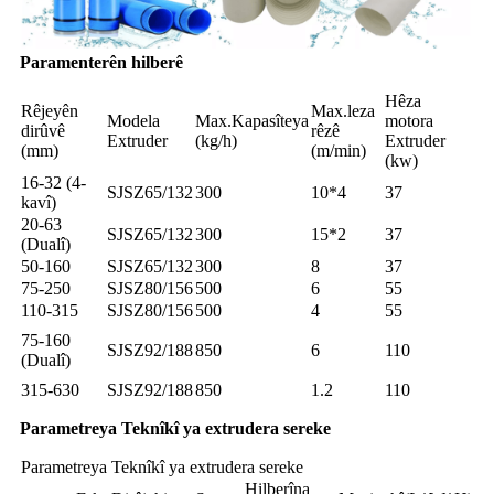
Paramenterên hilberê
Hêza
Rêjeyên
Max.leza
Modela
Max.Kapasîteya
motora
dirûvê
rêzê
Extruder
(kg/h)
Extruder
(mm)
(m/min)
(kw)
16-32 (4-
SJSZ65/132
300
10*4
37
kavî)
20-63
SJSZ65/132
300
15*2
37
(Dualî)
50-160
SJSZ65/132
300
8
37
75-250
SJSZ80/156
500
6
55
110-315
SJSZ80/156
500
4
55
75-160
SJSZ92/188
850
6
110
(Dualî)
315-630
SJSZ92/188
850
1.2
110
Parametreya Teknîkî ya extrudera sereke
Parametreya Teknîkî ya extrudera sereke
Hilberîna