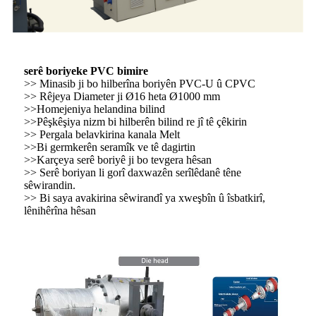
serê boriyeke PVC bimire
>> Minasib ji bo hilberîna boriyên PVC-U û CPVC
>> Rêjeya Diameter ji Ø16 heta Ø1000 mm
>>Homejeniya helandina bilind
>>Pêşkêşiya nizm bi hilberên bilind re jî tê çêkirin
>> Pergala belavkirina kanala Melt
>>Bi germkerên seramîk ve tê dagirtin
>>Karçeya serê boriyê ji bo tevgera hêsan
>> Serê boriyan li gorî daxwazên serîlêdanê têne
sêwirandin.
>> Bi saya avakirina sêwirandî ya xweşbîn û îsbatkirî,
lênihêrîna hêsan