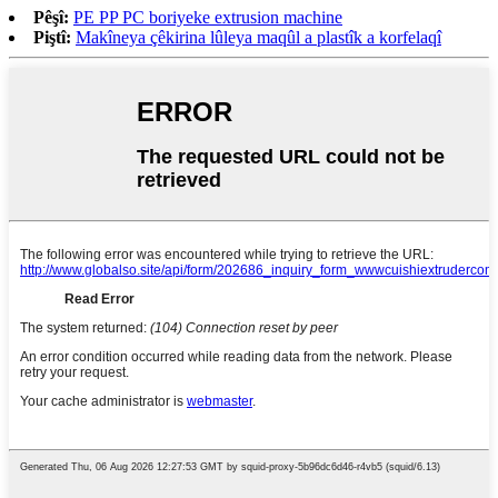
Pêşî:
PE PP PC boriyeke extrusion machine
Piştî:
Makîneya çêkirina lûleya maqûl a plastîk a korfelaqî