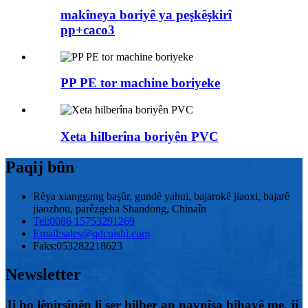
makîneya boriyê ya peşkêşkirî
pp+caco3
PP PE tor machine boriyeke
Xeta hilberîna boriyên PVC
Paqij bûn
Rêya xianggang başûr, gundê yahui, bajarokê jiaoxi, bajarê
jiaozhou, parêzgeha Shandong, Chinaîn
Tel:
0086 15753291269
Email:
sales@qdcuishi.com
Faks:
053282218623
Newsletter
Ji bo lêpirsînên li ser hilber an navnîşa bihayê me, ji