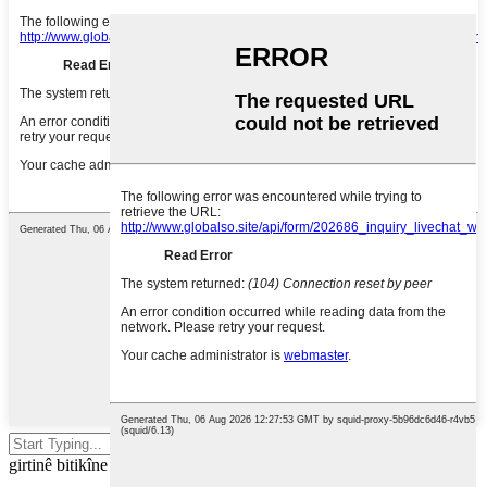
Enter ji bo lêgerînê an ESC ji bo
girtinê bitikîne