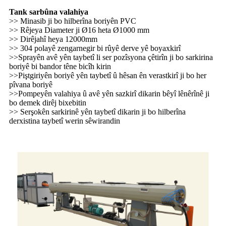
Tank sarbûna valahiya
>> Minasib ji bo hilberîna boriyên PVC
>> Rêjeya Diameter ji Ø16 heta Ø1000 mm
>> Dirêjahî heya 12000mm
>> 304 polayê zengarnegir bi rûyê derve yê boyaxkirî
>>Sprayên avê yên taybetî li ser pozîsyona çêtirîn ji bo sarkirina
boriyê bi bandor têne bicîh kirin
>>Piştgiriyên boriyê yên taybetî û hêsan ên verastkirî ji bo her
pîvana boriyê
>>Pompeyên valahiya û avê yên sazkirî dikarin bêyî lênêrînê ji
bo demek dirêj bixebitin
>> Serşokên sarkirinê yên taybetî dikarin ji bo hilberîna
derxistina taybetî werin sêwirandin