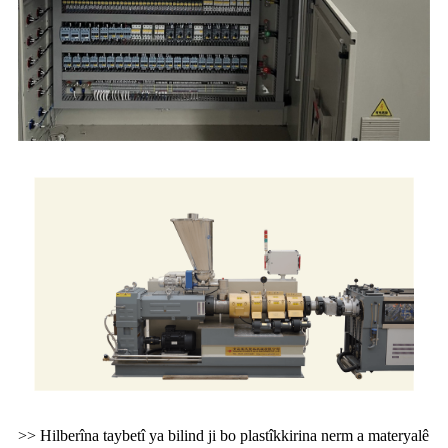
>> Hilberîna taybetî ya bilind ji bo plastîkkirina nerm a materyalê