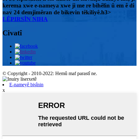
kerema xwe e-nameya xwe ji me re bihêlin û em ê di
nav 24 demjimêran de bikevin têkiliyê.h3>
LÊPIRSÎN NIHA
Civatî
© Copyright - 2010-2022: Hemû maf parastî ne.
E-nameyê bişînin
x