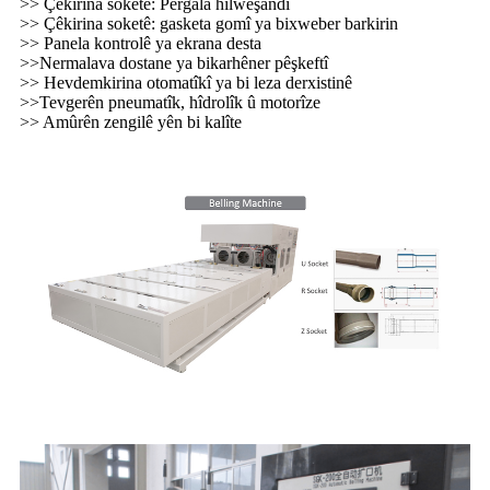
>> Çêkirina soketê: Pergala hilweşandî
>> Çêkirina soketê: gasketa gomî ya bixweber barkirin
>> Panela kontrolê ya ekrana desta
>>Nermalava dostane ya bikarhêner pêşkeftî
>> Hevdemkirina otomatîkî ya bi leza derxistinê
>>Tevgerên pneumatîk, hîdrolîk û motorîze
>> Amûrên zengilê yên bi kalîte