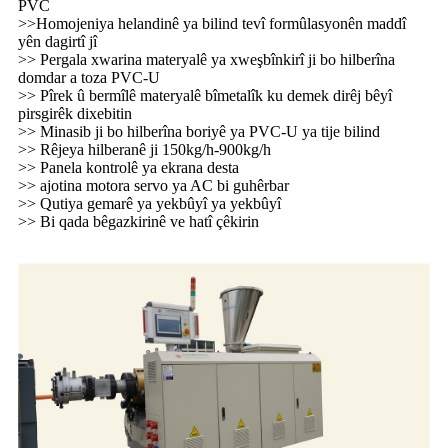
PVC
>>Homojeniya helandinê ya bilind tevî formûlasyonên maddî
yên dagirtî jî
>> Pergala xwarina materyalê ya xweşbînkirî ji bo hilberîna
domdar a toza PVC-U
>> Pîrek û bermîlê materyalê bîmetalîk ku demek dirêj bêyî
pirsgirêk dixebitin
>> Minasib ji bo hilberîna boriyê ya PVC-U ya tije bilind
>> Rêjeya hilberanê ji 150kg/h-900kg/h
>> Panela kontrolê ya ekrana desta
>> ajotina motora servo ya AC bi guhêrbar
>> Qutiya gemarê ya yekbûyî ya yekbûyî
>> Bi qada bêgazkirinê ve hatî çêkirin