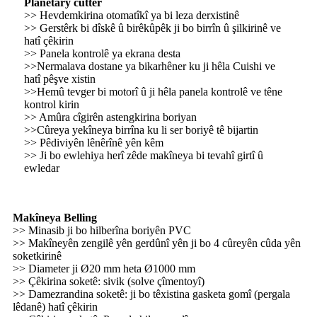
Planetary cutter
>> Hevdemkirina otomatîkî ya bi leza derxistinê
>> Gerstêrk bi dîskê û birêkûpêk ji bo birrîn û şilkirinê ve
hatî çêkirin
>> Panela kontrolê ya ekrana desta
>>Nermalava dostane ya bikarhêner ku ji hêla Cuishi ve
hatî pêşve xistin
>>Hemû tevger bi motorî û ji hêla panela kontrolê ve têne
kontrol kirin
>> Amûra cîgirên astengkirina boriyan
>>Cûreya yekîneya birrîna ku li ser boriyê tê bijartin
>> Pêdiviyên lênêrînê yên kêm
>> Ji bo ewlehiya herî zêde makîneya bi tevahî girtî û
ewledar
Makîneya Belling
>> Minasib ji bo hilberîna boriyên PVC
>> Makîneyên zengilê yên gerdûnî yên ji bo 4 cûreyên cûda yên
soketkirinê
>> Diameter ji Ø20 mm heta Ø1000 mm
>> Çêkirina soketê: sivik (solve çîmentoyî)
>> Damezrandina soketê: ji bo têxistina gasketa gomî (pergala
lêdanê) hatî çêkirin