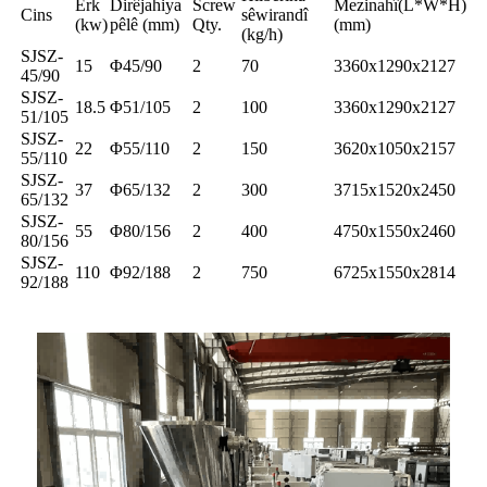
Erk
Dirêjahiya
Screw
Mezinahî(L*W*H)
Cins
sêwirandî
(kw)
pêlê (mm)
Qty.
(mm)
(kg/h)
SJSZ-
15
Φ45/90
2
70
3360x1290x2127
45/90
SJSZ-
18.5
Φ51/105
2
100
3360x1290x2127
51/105
SJSZ-
22
Φ55/110
2
150
3620x1050x2157
55/110
SJSZ-
37
Φ65/132
2
300
3715x1520x2450
65/132
SJSZ-
55
Φ80/156
2
400
4750x1550x2460
80/156
SJSZ-
110
Φ92/188
2
750
6725x1550x2814
92/188