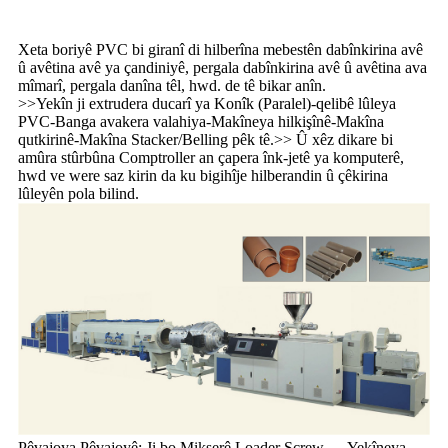
Xeta boriyê PVC bi giranî di hilberîna mebestên dabînkirina avê
û avêtina avê ya çandiniyê, pergala dabînkirina avê û avêtina ava
mîmarî, pergala danîna têl, hwd. de tê bikar anîn.
>>Yekîn ji extrudera ducarî ya Konîk (Paralel)-qelibê lûleya
PVC-Banga avakera valahiya-Makîneya hilkişînê-Makîna
qutkirinê-Makîna Stacker/Belling pêk tê.>> Û xêz dikare bi
amûra stûrbûna Comptroller an çapera înk-jetê ya komputerê,
hwd ve were saz kirin da ku bigihîje hilberandin û çêkirina
lûleyên pola bilind.
Pêvajoya Pêvajoyê: Ji bo Mikserê Loader Screw → Yekîneya