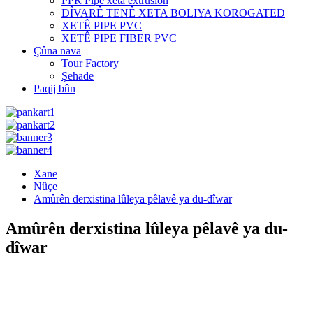
PPR Pipe xeta extrusion
DÎVARÊ TENÊ XETA BOLIYA KOROGATED
XETÊ PIPE PVC
XETÊ PIPE FIBER PVC
Çûna nava
Tour Factory
Şehade
Paqij bûn
Xane
Nûçe
Amûrên derxistina lûleya pêlavê ya du-dîwar
Amûrên derxistina lûleya pêlavê ya du-
dîwar