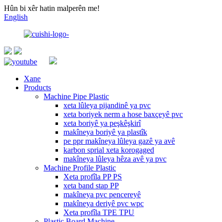
Hûn bi xêr hatin malperên me!
English
Xane
Products
Machine Pipe Plastic
xeta lûleya pijandinê ya pvc
xeta boriyek nerm a hose baxçeyê pvc
xeta boriyê ya peşkêşkirî
makîneya boriyê ya plastîk
pe ppr makîneya lûleya gazê ya avê
karbon sprial xeta korogaged
makîneya lûleya hêza avê ya pvc
Machine Profile Plastic
Xeta profîla PP PS
xeta band stap PP
makîneya pvc pencereyê
makîneya deriyê pvc wpc
Xeta profîla TPE TPU
Plastic Board Machine