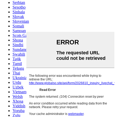
Serbian
Sesotho
Sinhala
Slovak
Slovenian
Somali
Samoan
Scots Gaelic
Shona
Sindhi
Sundanese
Swahili
Tajik
Tamil
Telugu
Thai
Ukrainian
Urdu
Uzbek
Vietnamese
Welsh
Xhosa
Yiddish
Yoruba
Zulu