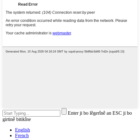
Enter ji bo lêgerînê an ESC ji bo
girtinê bitikîne
English
French