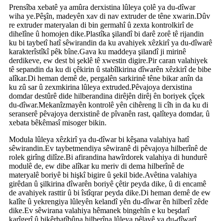
Prensîba xebatê ya amûra derxistina lûleya çolê ya du-dîwar
wiha ye.Pêşîn, madeyên xav di nav extruder de têne xwarin.Dûv
re extruder materyalan di bin germahî û zexta kontrolkirî de
dihelîne û homojen dike.Plastîka şilandî bi darê zorê tê rijandin
ku bi taybetî hatî sêwirandin da ku avahiyek xêzkirî ya du-dîwarê
karakterîstîkî pêk bîne.Gava ku maddeya şilandî ji mirinê
derdikeve, ew dest bi şeklê tê xwestin digire.Pir caran valahiyek
tê sepandin da ku di çêkirin û stabîlkirina dîwarên xêzkirî de bibe
alîkar.Di heman demê de, pergalên sarkirinê têne bikar anîn da
ku zû sar û zexmkirina lûleya extruded.Pêvajoya derxistina
domdar destûrê dide hilberandina dirêjên dirêj ên boriyek çîçek
du-dîwar.Mekanîzmayên kontrolê yên cihêreng li cîh in da ku di
seranserê pêvajoya derxistinê de pîvanên rast, qalîteya domdar, û
xebata bêkêmasî misoger bikin.
Modula lûleya xêzkirî ya du-dîwar bi kêşana valahiya hatî
sêwirandin.Ev taybetmendiya sêwiranê di pêvajoya hilberînê de
rolek girîng dilîze.Bi afirandina hawîrdorek valahiya di hundurê
modulê de, ew dibe alîkar ku meriv di dema hilberînê de
materyalê boriyê bi hişkî bigire û şekil bide.Avêtina valahiya
girêdan û şilkirina dîwarên boriyê çêtir peyda dike, û di encamê
de avahiyek rasttir û bi îstîqrar peyda dike.Di heman demê de ew
kalîte û yekrengiya lûleyên kelandî yên du-dîwar ên hilberî zêde
dike.Ev sêwirana valahiya hêmanek bingehîn e ku beşdarî
karîgerî û bikêrhatîbûna hilberîna lûleya pêlavê ya du-dîwarî