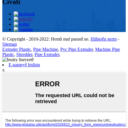
Civatî
© Copyright - 2010-2022: Hemû maf parastî ne.
Hilberên germ
-
Sitemap
Extruder Plastic
,
Pipe Machine
,
Pvc Pipe Extruder
,
Machine Pipe
Plastic
,
Shredder
,
Pipe Extruder
,
E-nameyê bişînin
x