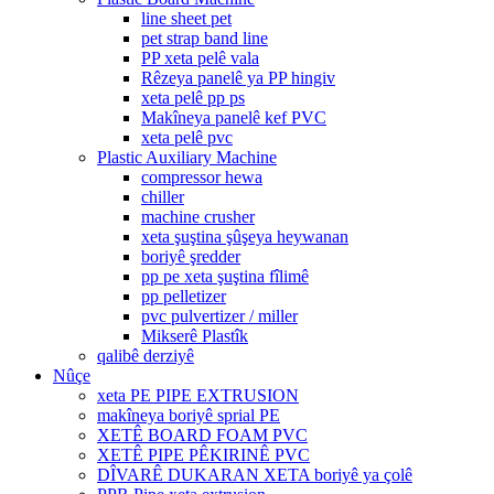
line sheet pet
pet strap band line
PP xeta pelê vala
Rêzeya panelê ya PP hingiv
xeta pelê pp ps
Makîneya panelê kef PVC
xeta pelê pvc
Plastic Auxiliary Machine
compressor hewa
chiller
machine crusher
xeta şuştina şûşeya heywanan
boriyê şredder
pp pe xeta şuştina fîlimê
pp pelletizer
pvc pulvertizer / miller
Mikserê Plastîk
qalibê derziyê
Nûçe
xeta PE PIPE EXTRUSION
makîneya boriyê sprial PE
XETÊ BOARD FOAM PVC
XETÊ PIPE PÊKIRINÊ PVC
DÎVARÊ DUKARAN XETA boriyê ya çolê