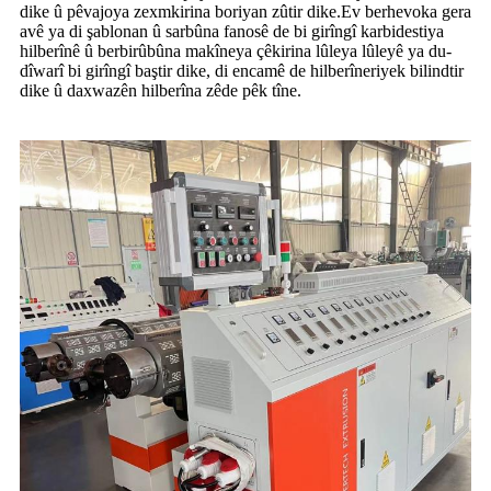
dike û pêvajoya zexmkirina boriyan zûtir dike.Ev berhevoka gera
avê ya di şablonan û sarbûna fanosê de bi girîngî karbidestiya
hilberînê û berbirûbûna makîneya çêkirina lûleya lûleyê ya du-
dîwarî bi girîngî baştir dike, di encamê de hilberîneriyek bilindtir
dike û daxwazên hilberîna zêde pêk tîne.