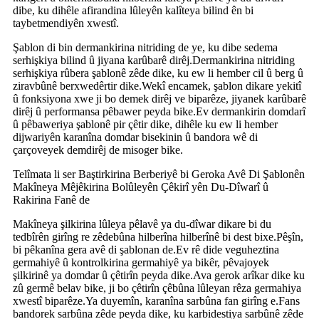
dibe, ku dihêle afirandina lûleyên kalîteya bilind ên bi
taybetmendiyên xwestî.
Şablon di bin dermankirina nitriding de ye, ku dibe sedema
serhişkiya bilind û jiyana karûbarê dirêj.Dermankirina nitriding
serhişkiya rûbera şablonê zêde dike, ku ew li hember cil û berg û
ziravbûnê berxwedêrtir dike.Wekî encamek, şablon dikare yekitî
û fonksiyona xwe ji bo demek dirêj ve biparêze, jiyanek karûbarê
dirêj û performansa pêbawer peyda bike.Ev dermankirin domdarî
û pêbaweriya şablonê pir çêtir dike, dihêle ku ew li hember
dijwariyên karanîna domdar bisekinin û bandora wê di
çarçoveyek demdirêj de misoger bike.
Telîmata li ser Baştirkirina Berberiyê bi Geroka Avê Di Şablonên
Makîneya Mêjêkirina Bolûleyên Çêkirî yên Du-Dîwarî û
Rakirina Fanê de
Makîneya şilkirina lûleya pêlavê ya du-dîwar dikare bi du
tedbîrên girîng re zêdebûna hilberîna hilberînê bi dest bixe.Pêşîn,
bi pêkanîna gera avê di şablonan de.Ev rê dide veguheztina
germahiyê û kontrolkirina germahiyê ya bikêr, pêvajoyek
şilkirinê ya domdar û çêtirîn peyda dike.Ava gerok arîkar dike ku
zû germê belav bike, ji bo çêtirîn çêbûna lûleyan rêza germahiya
xwestî biparêze.Ya duyemîn, karanîna sarbûna fan girîng e.Fans
bandorek sarbûna zêde peyda dike, ku karbidestiya sarbûnê zêde