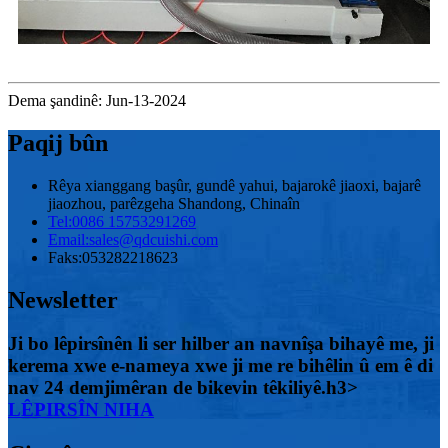
Dema şandinê: Jun-13-2024
Paqij bûn
Rêya xianggang başûr, gundê yahui, bajarokê jiaoxi, bajarê
jiaozhou, parêzgeha Shandong, Chinaîn
Tel:
0086 15753291269
Email:
sales@qdcuishi.com
Faks:
053282218623
Newsletter
Ji bo lêpirsînên li ser hilber an navnîşa bihayê me, ji
kerema xwe e-nameya xwe ji me re bihêlin û em ê di
nav 24 demjimêran de bikevin têkiliyê.h3>
LÊPIRSÎN NIHA